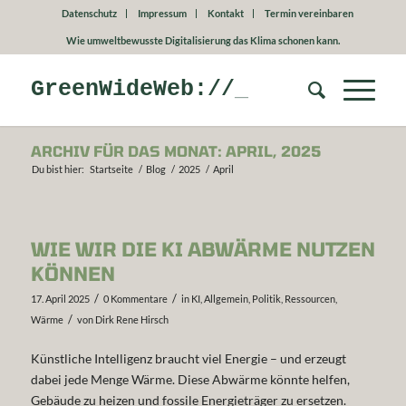
Datenschutz
Impressum
Kontakt
Termin vereinbaren
Wie umweltbewusste Digitalisierung das Klima schonen kann.
GreenWideWeb://
ARCHIV FÜR DAS MONAT: APRIL, 2025
Du bist hier:
Startseite
/
Blog
/
2025
/
April
WIE WIR DIE KI ABWÄRME NUTZEN
KÖNNEN
/
/
17. April 2025
0 Kommentare
in
KI
,
Allgemein
,
Politik
,
Ressourcen
,
/
Wärme
von
Dirk Rene Hirsch
Künstliche Intelligenz braucht viel Energie – und erzeugt
dabei jede Menge Wärme. Diese Abwärme könnte helfen,
Gebäude zu heizen und fossile Energieträger zu ersetzen.