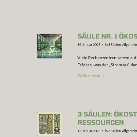
SÄULE NR. 1 ÖK
/
19. Januar 2025
in
3 Säulen
,
Allgemein
Viele Rechenzentren setzen auf
Erfahre, was der „Stromsee“ da
Weiterlesen
3 SÄULEN: ÖKO
RESSOURCEN
/
12. Januar 2025
in
3 Säulen
,
Allgemein