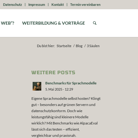
Datenschutz
Impressum
Kontakt
Termin vereinbaren
 WEB“?
WEITERBILDUNG & VORTRÄGE
Du bist hier:
Startseite
/
Blog
/
3 Säulen
WEITERE POSTS
Benchmarks für Sprachmodelle
5. Mai 2025 - 12:29
Eigene Sprachmodelle selbst hosten? Klingt
gut – besonders auf grünen Servern und
datenschutzkonform. Doch wie
leistungsfähig sind kleinere Modelle
wirklich? Mit Benchmarks wie AlpacaEval
lässt sich das testen – effizient,
vergleichbar und praxisnah.