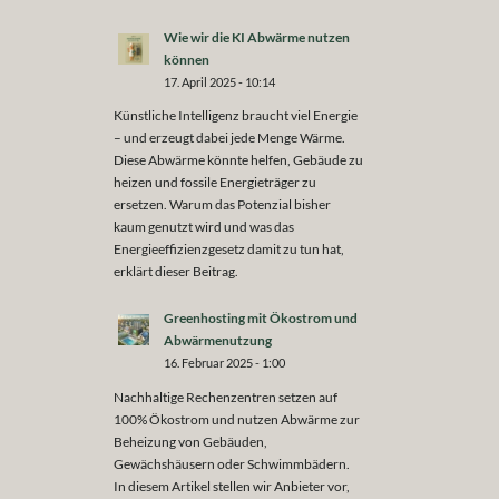
Wie wir die KI Abwärme nutzen
können
17. April 2025 - 10:14
Künstliche Intelligenz braucht viel Energie
– und erzeugt dabei jede Menge Wärme.
Diese Abwärme könnte helfen, Gebäude zu
heizen und fossile Energieträger zu
ersetzen. Warum das Potenzial bisher
kaum genutzt wird und was das
Energieeffizienzgesetz damit zu tun hat,
erklärt dieser Beitrag.
Greenhosting mit Ökostrom und
Abwärmenutzung
16. Februar 2025 - 1:00
Nachhaltige Rechenzentren setzen auf
100% Ökostrom und nutzen Abwärme zur
Beheizung von Gebäuden,
Gewächshäusern oder Schwimmbädern.
In diesem Artikel stellen wir Anbieter vor,