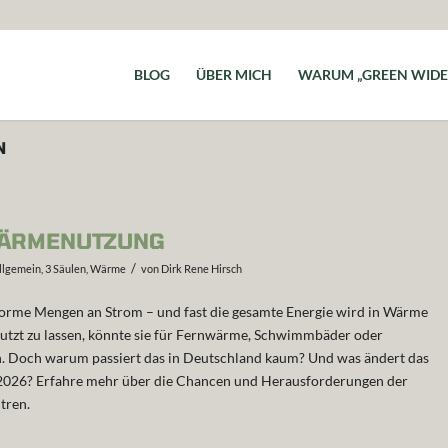
BLOG
ÜBER MICH
WARUM „GREEN WIDE
N
WÄRMENUTZUNG
/
llgemein
,
3 Säulen
,
Wärme
von
Dirk Rene Hirsch
rme Mengen an Strom – und fast die gesamte Energie wird in Wärme
utzt zu lassen, könnte sie für Fernwärme, Schwimmbäder oder
 Doch warum passiert das in Deutschland kaum? Und was ändert das
b 2026? Erfahre mehr über die Chancen und Herausforderungen der
tren.