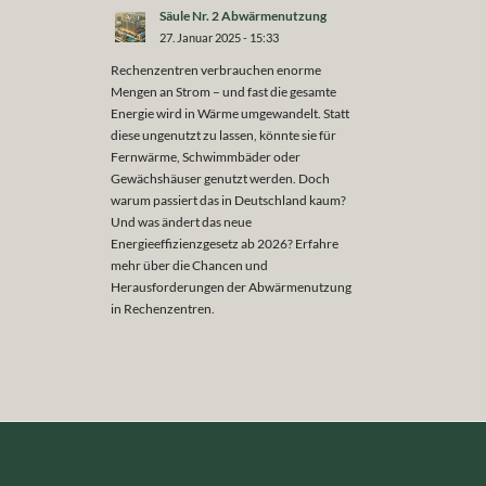
Säule Nr. 2 Abwärmenutzung
27. Januar 2025 - 15:33
Rechenzentren verbrauchen enorme
Mengen an Strom – und fast die gesamte
Energie wird in Wärme umgewandelt. Statt
diese ungenutzt zu lassen, könnte sie für
Fernwärme, Schwimmbäder oder
Gewächshäuser genutzt werden. Doch
warum passiert das in Deutschland kaum?
Und was ändert das neue
Energieeffizienzgesetz ab 2026? Erfahre
mehr über die Chancen und
Herausforderungen der Abwärmenutzung
in Rechenzentren.