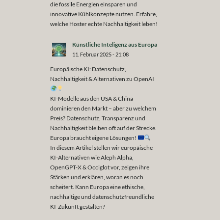
die fossile Energien einsparen und
innovative Kühlkonzepte nutzen. Erfahre,
welche Hoster echte Nachhaltigkeit leben!
Künstliche Inteligenz aus Europa
11. Februar 2025 - 21:08
Europäische KI: Datenschutz,
Nachhaltigkeit & Alternativen zu OpenAI
KI-Modelle aus den USA & China
dominieren den Markt – aber zu welchem
Preis? Datenschutz, Transparenz und
Nachhaltigkeit bleiben oft auf der Strecke.
Europa braucht eigene Lösungen!
In diesem Artikel stellen wir europäische
KI-Alternativen wie Aleph Alpha,
OpenGPT-X & Occiglot vor, zeigen ihre
Stärken und erklären, woran es noch
scheitert. Kann Europa eine ethische,
nachhaltige und datenschutzfreundliche
KI-Zukunft gestalten?