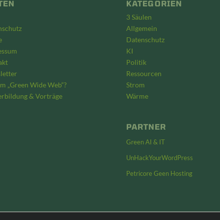
TEN
KATEGORIEN
3 Säulen
nschutz
Allgemein
e
Datenschutz
essum
KI
akt
Politik
etter
Ressourcen
m „Green Wide Web“?
Strom
rbildung & Vorträge
Wärme
PARTNER
Green AI & IT
UnHackYourWordPress
Petricore Geen Hosting